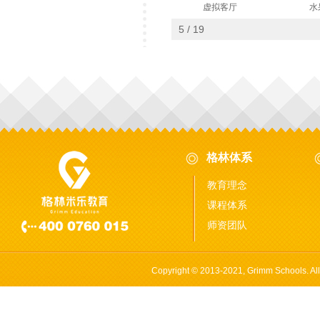
术画廊
虚拟卧室
虚拟客厅
水
5 / 19
格林体系
教育理念
课程体系
师资团队
Copyright © 2013-2021, Grimm Schools